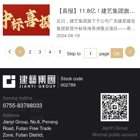
源清洁低碳高效利用，深入推进能源革
【喜报】11.8亿！建艺集团旗下子公司建星建造成功中标珠海香洲重点项目！
命。随着“双碳”背景下新能源市场的逐渐
壮大，新能源产业呈现出极大的创新机遇
近日，建艺集团旗下子公司广东建星建造
和广阔的发展前景。
集团新晋中标珠海香洲重点项目——香山
2024-06
-
19
邻珑花园施工总承包项目，总价逾11.8
亿！
1
2
3
4
5
Next page
Skip to
page
Stock code
002789
Service hotline
0755-83788033
Address
Jianyi Group, No.8, Penang
JianYi Group
Road, Futian Free Trade
Wechat public account
Zone, Futian District,