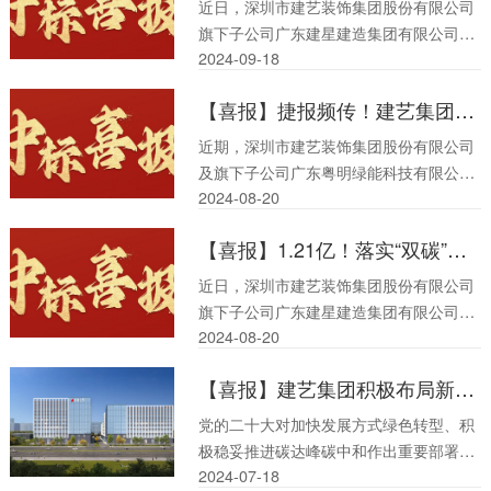
近日，深圳市建艺装饰集团股份有限公司
旗下子公司广东建星建造集团有限公司喜
2024-09
-
18
获中标：珠海市香山中学主体工程（一标
段），总价逾2.83亿元。
【喜报】捷报频传！建艺集团及旗下子公司粤明绿能公司相继中标多项重点项目，总价逾2.11亿元
近期，深圳市建艺装饰集团股份有限公司
及旗下子公司广东粤明绿能科技有限公司
2024-08
-
20
中标捷报频传，接连中标多项重点项目，
总价逾2.11亿元。
【喜报】1.21亿！落实“双碳”行动，建艺集团旗下子公司建星集团中标珠海市重点环保工程
近日，深圳市建艺装饰集团股份有限公司
旗下子公司广东建星建造集团有限公司
2024-08
-
20
（以下称“建星集团”）喜获中标：珠海市
北区水质净化厂二期及地面公共服务设施
【喜报】建艺集团积极布局新能源赛道，多项重点项目接连中标
工程机电安装工程，总价逾1.21亿元。
党的二十大对加快发展方式绿色转型、积
极稳妥推进碳达峰碳中和作出重要部署，
2024-07
-
18
要求加快推动能源结构调整优化，推动能