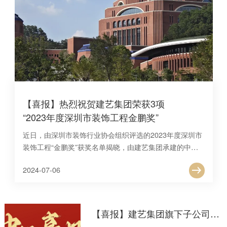
【喜报】热烈祝贺建艺集团荣获3项
“2023年度深圳市装饰工程金鹏奖”
近日，由深圳市装饰行业协会组织评选的2023年度深圳市
装饰工程“金鹏奖”获奖名单揭晓，由建艺集团承建的中山
大学∙深圳建设工程项目建筑装修装饰工程施工（VI标）、
2024-07
-
06
深圳市中医院光明院区一期项目建筑装修装饰工程施工II标
项目、深圳职业技术学院留仙洞校区G栋学生宿舍建设工
程项目装修装饰工程，共计3项工程荣获嘉奖，企业的技术
优势和施工水准再获行业肯定。
【喜报】建艺集团旗下子公司建星集团中标珠海市重点项目，总价逾2.83亿元