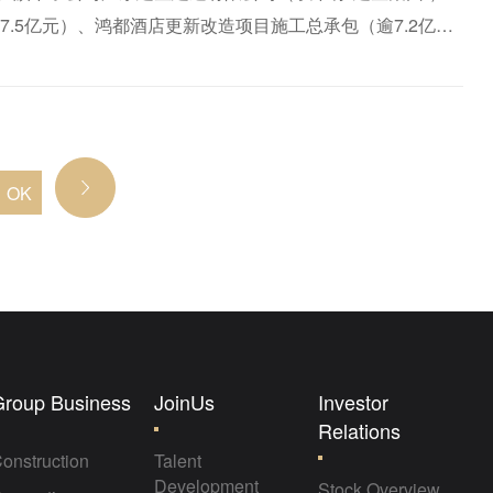
7.5亿元）、鸿都酒店更新改造项目施工总承包（逾7.2亿
ge
Group Business
JoinUs
Investor
Relations
onstruction
Talent
Development
Stock Overview