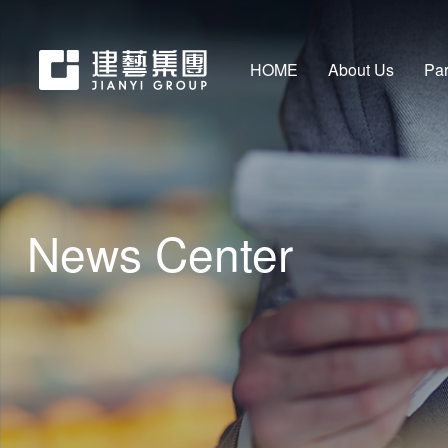
HOME
About Us
Par
News Center