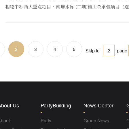
相继中标两大重点项目：南屏水库 (二期)施工总承包项目（逾
元），总价逾14.7亿元。
2
3
4
5
Next pa
Skip to
page
About Us
PartyBuilding
News Center
About
Party
Group News
C