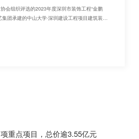
协会组织评选的2023年度深圳市装饰工程“金鹏
艺集团承建的中山大学∙深圳建设工程项目建筑装修
、深圳市中医院光明院区一期项目建筑装修装饰工
职业技术学院留仙洞校区G栋学生宿舍建设工程项目
项工程荣获嘉奖，企业的技术优势和施工水准再获行
重点项目，总价逾3.55亿元