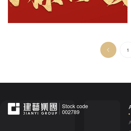
Prev page
1
Stock code
002789