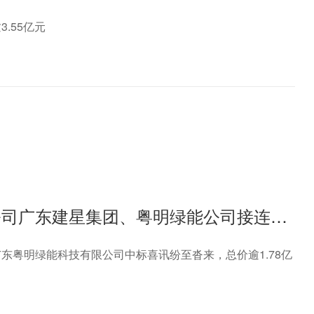
.55亿元
【喜报】捷报频传！建艺集团及旗下子公司广东建星集团、粤明绿能公司接连中标多项重点项目，总价逾1.78亿元
东粤明绿能科技有限公司中标喜讯纷至沓来，总价逾1.78亿