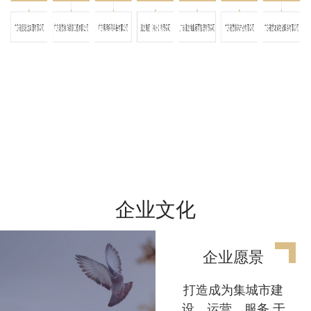
企业文化
企业愿景
打造成为集城市建
设、运营、服务 于