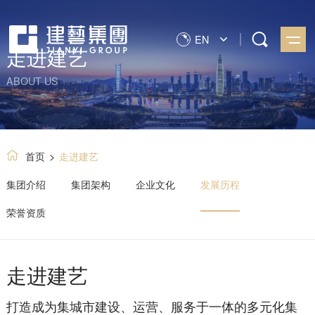
EN
走进建艺
ABOUT US
首页
>
走进建艺
集团介绍
集团架构
企业文化
发展历程
荣誉资质
走进建艺
打造成为集城市建设、运营、服务于一体的多元化集