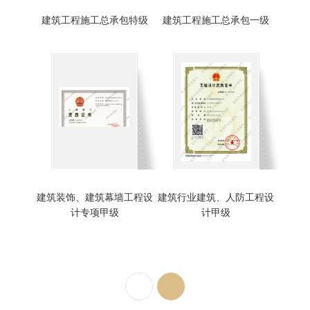
建筑工程施工总承包特级
建筑工程施工总承包一级
建筑装饰、建筑幕墙工程设
建筑行业建筑、人防工程设
计专项甲级
计甲级