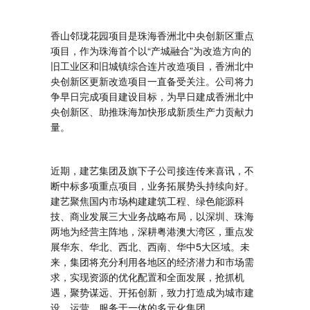
香山邻珑花园项目是珠海香洲北中央创新区重点
项目，作为珠海首个以“产城融合”为改造方向的
旧工业区和旧城镇综合连片改造项目，香洲北中
央创新区更新改造项目一直备受关注。公司将力
争早日完成项目建设目标，为早日建成香洲北中
央创新区、助推珠海加快形成新质生产力贡献力
量。
近期，建艺集团及旗下子公司接连传来喜讯，不
断中标多项重点项目，业务拓展势头持续向好。
建艺聚焦国内市场构建建筑工程、绿色能源科
技、商业发展三大业务战略布局，以深圳、珠海
两地为经营主阵地，深耕粤港澳大湾区，重点发
展华东、华北、西北、西南、华中5大区域。未
来，集团将充分利用各地区的经济潜力和市场需
求，实现资源的优化配置和全面发展，抢抓机
遇，聚势谋远、开拓创新，致力打造成为城市建
设、运营、服务于一体的多元化集团。