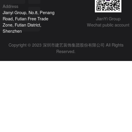
Address
Jianyi Group, No.8, Penang
JianYi Group
Road, Futian Free Trade
Wechat public account
Zone, Futian District,
Shenzhen
Copyright © 2023 深圳市建艺装饰集团股份有限公司 All Rights
Reserved.