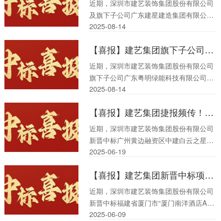
近期，深圳市建艺装饰集团股份有限公司
及旗下子公司广东建星建造集团有限公
2025-08
-
14
司、建艺集团香港有限公司、广东建艺建
筑工程技术有限公司、广东粤明绿能科技
【喜报】建艺集团旗下子公司粤明绿能接连中标两大医院唯一指定售电服务单位，总售电量35000MWH（兆瓦时）
有限公司中标捷报频传，接连中标多项
目，总价逾3.59亿元。
近期，深圳市建艺装饰集团股份有限公司
旗下子公司广东粤明绿能科技有限公司接
2025-08
-
14
连中标阳春市人民医院、珠海市第三人民
医院唯一指定售电服务单位，总售电量
【喜报】建艺集团捷报频传！新晋中标项目总价逾5277万元
35000MWH（兆瓦时）。
近期，深圳市建艺装饰集团股份有限公司
新晋中标广州黄边融资区中建白云之星大
2025-06
-
19
区精装工程（三标段），总价逾5277万
元。
【喜报】建艺集团新晋中标项目，总价逾3182万元
近期，深圳市建艺装饰集团股份有限公司
新晋中标福建省厦门市“厦门南洋酒店A栋
2025-06
-
09
（威斯汀酒店）客房区室内装修工程”，总