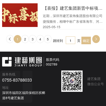
价逾3182万元。
【喜报】建艺集团新晋中标项目，总价逾3453万元
近期，深圳市建艺装饰集团股份有限公司
捷报频传，相继中标广东省珠海市、河北
2025-05
-
15
省秦皇岛市装饰装修类项目，总价逾3453
万元。
1
2
3
4
5
下一页
跳转到
页
股票代码
002789
服务热线
建艺集团
0755-83788033
微信公众号
地址
深圳市福田区福田保税区槟榔
道8号建艺集团