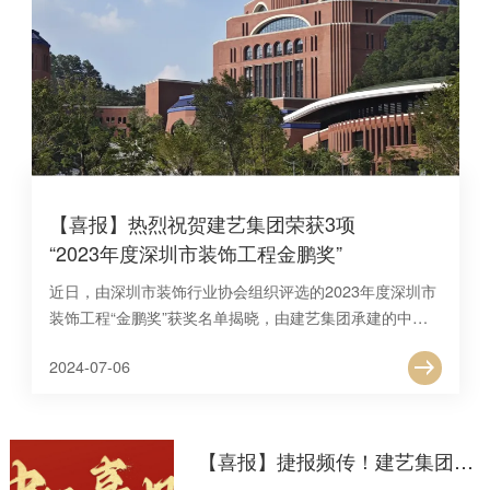
【喜报】热烈祝贺建艺集团荣获3项
“2023年度深圳市装饰工程金鹏奖”
近日，由深圳市装饰行业协会组织评选的2023年度深圳市
装饰工程“金鹏奖”获奖名单揭晓，由建艺集团承建的中山
大学∙深圳建设工程项目建筑装修装饰工程施工（VI标）、
2024-07
-
06
深圳市中医院光明院区一期项目建筑装修装饰工程施工II标
项目、深圳职业技术学院留仙洞校区G栋学生宿舍建设工
程项目装修装饰工程，共计3项工程荣获嘉奖，企业的技术
优势和施工水准再获行业肯定。
【喜报】捷报频传！建艺集团及旗下家子公司相继中标多项目，总价逾3.5亿元