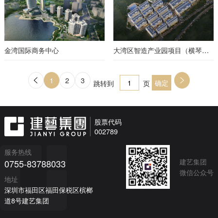
金湾国际商务中心
大湾区智造产业园项目（横琴粤澳深度合作区）
1
2
3
下一页
跳转到
页
股票代码
002789
服务热线
建艺集团
0755-83788033
微信公众号
地址
深圳市福田区福田保税区槟榔
道8号建艺集团