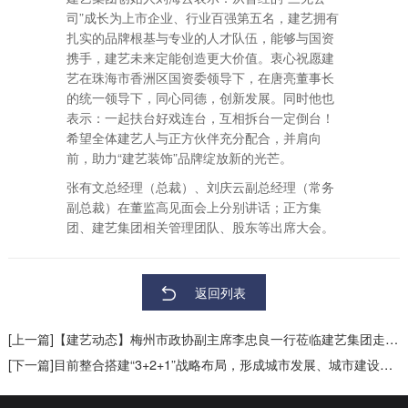
司”成长为上市企业、行业百强第五名，建艺拥有
扎实的品牌根基与专业的人才队伍，能够与国资
携手，建艺未来定能创造更大价值。衷心祝愿建
艺在珠海市香洲区国资委领导下，在唐亮董事长
的统一领导下，同心同德，创新发展。同时他也
表示：一起扶台好戏连台，互相拆台一定倒台！
希望全体建艺人与正方伙伴充分配合，并肩向
前，助力“建艺装饰”品牌绽放新的光芒。
张有文总经理（总裁）、刘庆云副总经理（常务
副总裁）在董监高见面会上分别讲话；正方集
团、建艺集团相关管理团队、股东等出席大会。
返回列表
[上一篇]【建艺动态】梅州市政协副主席李忠良一行莅临建艺集团走访调研
[下一篇]目前整合搭建“3+2+1”战略布局，形成城市发展、城市建设、房产开发三大业务平台和现代服务、商业管理、产业服务三大业务板块相互依托、促进的联合战斗集群