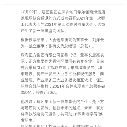
12月22日，建艺集团在深圳蛇口希尔顿南海酒店
以现场结合通讯的方式成功召开2021年第一次职
工代表大会与2021年第四次临时股东大会，选举
产生了新一届董监高团队。
根据投票结果，大会选举唐亮为董事长，刘海云
为非独立董事；张有文为总经理（总裁）。
珠海正方集团有限公司党委书记、董事长唐亮表
示：正方集团作为香洲区属国有独资企业，目前
整合搭建“3+2+1”战略布局，形成城市发展、城
市建设、房产开发三大业务平台和现代服务、商
业管理、产业服务三大业务板块相互依托、促进
的联合战斗集群，2021年合并实现资产总额突破
250亿，营收近80亿。
他强调：建艺集团新一届董事会的产生，是正方
与建艺协同发展、创新未来的起点。未来，双方
将高效战略协同运作，共同助力“深圳老字号”焕
发新生。
建艺集团创始人刘海云表示：从曾经的“三无公