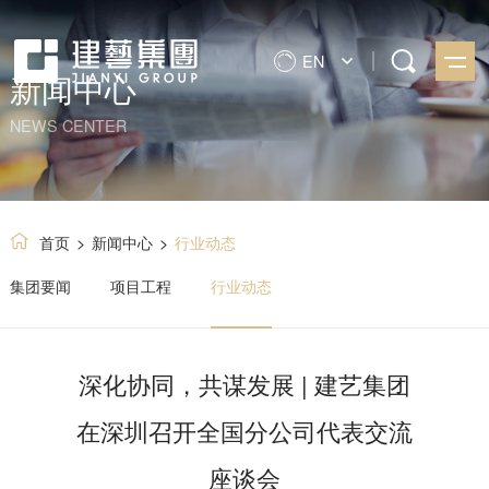
EN
新闻中心
NEWS CENTER
首页
>
新闻中心
>
行业动态
集团要闻
项目工程
行业动态
深化协同，共谋发展 | 建艺集团
在深圳召开全国分公司代表交流
座谈会