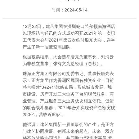
时间：2024-05-14
12月22日，建艺集团在深圳蛇口希尔顿南海酒店
以现场结合通讯的方式成功召开2021年第一次职
工代表大会与2021年第四次临时股东大会，选举
产生了新一届董监高团队。
根据投票结果，大会选举唐亮为董事长，刘海云
为非独立董事；张有文为总经理（总裁）。
珠海正方集团有限公司党委书记、董事长唐亮表
示：正方集团作为香洲区属国有独资企业，目前
整合搭建“3+2+1”战略布局，形成城市发展、城
市建设、房产开发三大业务平台和现代服务、商
业管理、产业服务三大业务板块相互依托、促进
的联合战斗集群，2021年合并实现资产总额突破
250亿，营收近80亿。
他强调：建艺集团新一届董事会的产生，是正方
与建艺协同发展、创新未来的起点。未来，双方
将高效战略协同运作，共同助力“深圳老字号”焕