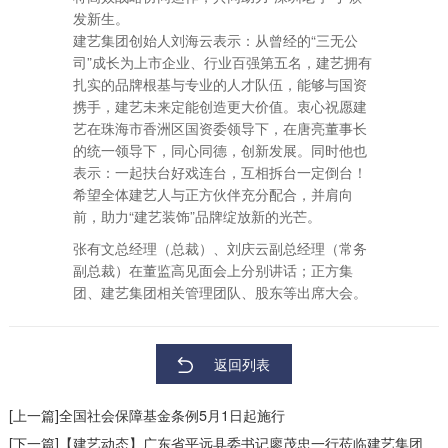
发新生。
建艺集团创始人刘海云表示：从曾经的“三无公
司”成长为上市企业、行业百强第五名，建艺拥有
扎实的品牌根基与专业的人才队伍，能够与国资
携手，建艺未来定能创造更大价值。衷心祝愿建
艺在珠海市香洲区国资委领导下，在唐亮董事长
的统一领导下，同心同德，创新发展。同时他也
表示：一起扶台好戏连台，互相拆台一定倒台！
希望全体建艺人与正方伙伴充分配合，并肩向
前，助力“建艺装饰”品牌绽放新的光芒。
张有文总经理（总裁）、刘庆云副总经理（常务
副总裁）在董监高见面会上分别讲话；正方集
团、建艺集团相关管理团队、股东等出席大会。
返回列表
[上一篇]全国社会保障基金条例5月1日起施行
[下一篇]【建艺动态】广东省平远县委书记廖茂忠一行莅临建艺集团