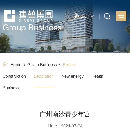
CN
Group Business
Home
>
Group Business
>
Project
Construction
Decoration
New energy
Health
Business
广州南沙青少年宫
Time：2024-07-04