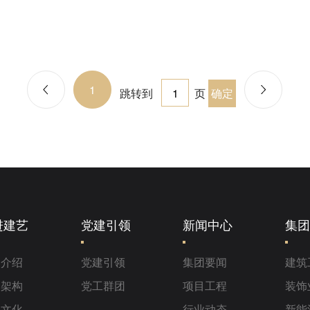
1
下一页
跳转到
页
进建艺
党建引领
新闻中心
集团
团介绍
党建引领
集团要闻
建筑
团架构
党工群团
项目工程
装饰
业文化
行业动态
新能