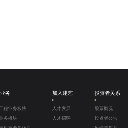
业务
加入建艺
投资者关系
工程业务板块
人才发展
股票概况
业务板块
人才招聘
投资者公告
源科技业务板块
投资者教育