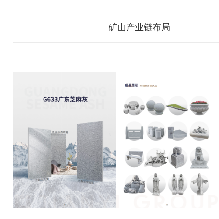
矿山产业链布局